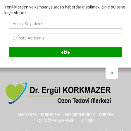
Yeniliklerden ve kampanyalardan haberdar olabilmek için e bültene
kayıt olunuz.
Adınız
Soyadınız
E-
Posta
Adresiniz
ekle
ANASAYFA
KURUMSAL
HIZMETLERIMIZ
ÜRETIM
FOTOĞRAF & HABER
İLETIŞIM