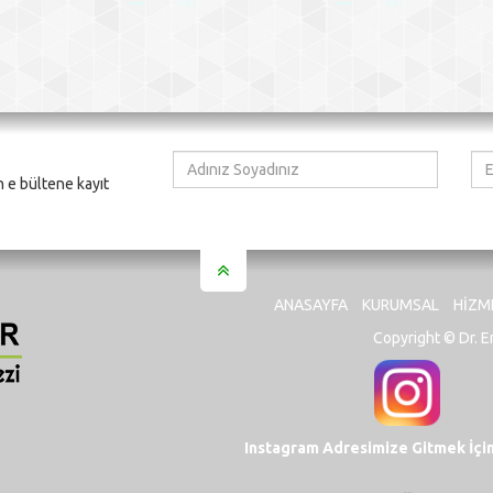
Adınız
E-
Soyadınız
Po
 e bültene kayıt
Ad
ANASAYFA
KURUMSAL
HIZM
Copyright © Dr. E
Instagram Adresimize Gitmek İçin