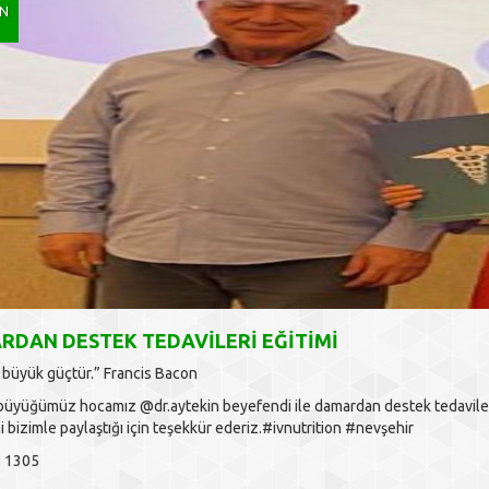
AN
DAN DESTEK TEDAVILERI EĞITIMI
n büyük güçtür.” Francis Bacon
büyüğümüz hocamız @dr.aytekin beyefendi ile damardan destek tedavileri
ni bizimle paylaştığı için teşekkür ederiz.#ivnutrition #nevşehir
: 1305