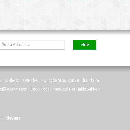
ekle
sta
resiniz
ETLERIMIZ
ÜRETIM
FOTOĞRAF & HABER
İLETIŞIM
rgül Korkmazer | Ozon Tedavi Merkezi Her Hakkı Saklıdır.
 Tıklayınız