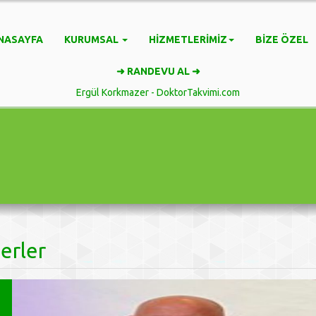
NASAYFA
KURUMSAL
HIZMETLERIMIZ
BIZE ÖZEL
➜ RANDEVU AL ➜
Ergül Korkmazer - DoktorTakvimi.com
erler