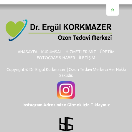
Numarası
ANASAYFA
KURUMSAL
HIZMETLERIMIZ
ÜRETIM
FOTOĞRAF & HABER
İLETIŞIM
Copyright © Dr. Ergül Korkmazer | Ozon Tedavi Merkezi Her Hakkı
Saklıdır.
Instagram Adresimize Gitmek İçin Tıklayınız