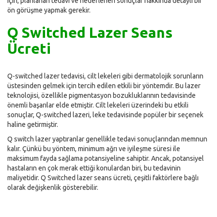
için, planlanan tedavi ve hedeflenen sonuçlar hakkında detaylı bir
ön görüşme yapmak gerekir.
Q Switched Lazer Seans
Ücreti
Q-switched lazer tedavisi, cilt lekeleri gibi dermatolojik sorunların
üstesinden gelmek için tercih edilen etkili bir yöntemdir. Bu lazer
teknolojisi, özellikle pigmentasyon bozukluklarının tedavisinde
önemli başarılar elde etmiştir. Cilt lekeleri üzerindeki bu etkili
sonuçlar, Q-switched lazeri, leke tedavisinde popüler bir seçenek
haline getirmiştir.
Q switch lazer yaptıranlar genellikle tedavi sonuçlarından memnun
kalır. Çünkü bu yöntem, minimum ağrı ve iyileşme süresi ile
maksimum fayda sağlama potansiyeline sahiptir. Ancak, potansiyel
hastaların en çok merak ettiği konulardan biri, bu tedavinin
maliyetidir. Q Switched lazer seans ücreti, çeşitli faktörlere bağlı
olarak değişkenlik gösterebilir.