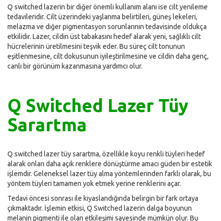
Q switched lazerin bir diğer önemli kullanım alanı ise cilt yenileme
tedavileridir. Cilt üzerindeki yaşlanma belirtileri, güneş lekeleri,
melazma ve diğer pigmentasyon sorunlarının tedavisinde oldukça
etkilidir. Lazer, cildin üst tabakasını hedef alarak yeni, sağlıklı cilt
hücrelerinin üretilmesini teşvik eder. Bu süreç cilt tonunun
eşitlenmesine, cilt dokusunun iyileştirilmesine ve cildin daha genç,
canlı bir görünüm kazanmasına yardımcı olur.
Q Switched Lazer Tüy
Sarartma
Q switched lazer tüy sarartma, özellikle koyu renkli tüyleri hedef
alarak onları daha açık renklere dönüştürme amacı güden bir estetik
işlemdir. Geleneksel lazer tüy alma yöntemlerinden farklı olarak, bu
yöntem tüyleri tamamen yok etmek yerine renklerini açar.
Tedavi öncesi sonrası ile kıyaslandığında belirgin bir fark ortaya
çıkmaktadır. İşlemin etkisi, Q Switched lazerin dalga boyunun
melanin pigmenti ile olan etkileşimi sayesinde mümkün olur. Bu