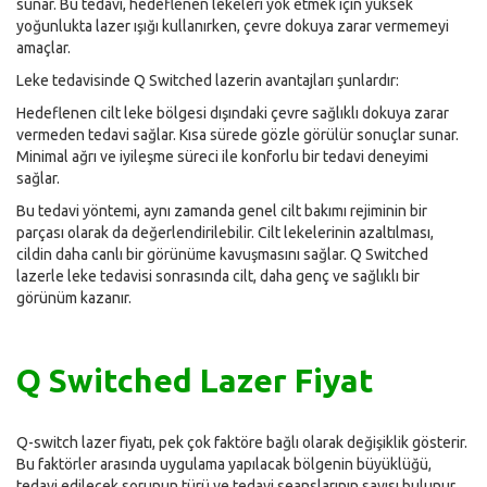
sunar. Bu tedavi, hedeflenen lekeleri yok etmek için yüksek
yoğunlukta lazer ışığı kullanırken, çevre dokuya zarar vermemeyi
amaçlar.
Leke tedavisinde Q Switched lazerin avantajları şunlardır:
Hedeflenen cilt leke bölgesi dışındaki çevre sağlıklı dokuya zarar
vermeden tedavi sağlar. Kısa sürede gözle görülür sonuçlar sunar.
Minimal ağrı ve iyileşme süreci ile konforlu bir tedavi deneyimi
sağlar.
Bu tedavi yöntemi, aynı zamanda genel cilt bakımı rejiminin bir
parçası olarak da değerlendirilebilir. Cilt lekelerinin azaltılması,
cildin daha canlı bir görünüme kavuşmasını sağlar. Q Switched
lazerle leke tedavisi sonrasında cilt, daha genç ve sağlıklı bir
görünüm kazanır.
Q Switched Lazer Fiyat
Q-switch lazer fiyatı, pek çok faktöre bağlı olarak değişiklik gösterir.
Bu faktörler arasında uygulama yapılacak bölgenin büyüklüğü,
tedavi edilecek sorunun türü ve tedavi seanslarının sayısı bulunur.