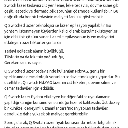
Switch lazer tedavisi cilt yenileme, leke tedavisi, dövme silme gibi
çeşitli estetik ve dermatolojik sorunları çözmede kullanılabilir. Bu
doğrultuda her bir tedavinin maliyeti farklılık gösterebilir.
Q Switched lazer teknolojisi ile lazer epilasyon yapılabilir. Bu
yöntem, istenmeyen tüylerden kalıcı olarak kurtulmak isteyenler
için etkili bir çözüm sunar. Lazerle epilasyonun işlem maliyetini
etkileyen bazı faktörler şunlardır:
Tedavi edilecek alanın büyüklüğü,
Tüylerin ya da lekenin yoğunluğu,
Gereken seans sayısı.
Q Switched lazer tedavisinde kullanılan Nd:YAG, geniş bir
spektrumda dermatolojik sorunları tedavi etmek için uygundur. Bu
özellikler, Q switch Nd:YAG lazerini cilt lekeleri, dövme silme ve
damar tedavileri için etkilidir.
Q Switch lazer fiyatını etkileyen bir diğer faktör uygulamanın
yapıldığı kliniğin konumu ve sunduğu hizmet kalitesidir. Üst düzey
bir klinikte, deneyimli uzmanlar tarafından yapılan tedaviler,
genellikle daha yüksek bir maliyet gerektirebilir.
Sonuç olarak, Q Switch lazer fiyatı konusunda net bir bilgi almak