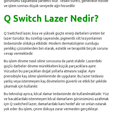
görünümü sağlamada yardımcı olur. Tedavi süreci, genellikle hızlıdır
ve işlem sonrası düşük seviyede ağrı hissedilir.
Q Switch Lazer Nedir?
Q Switched lazer, kısa ve yüksek güçte enerji darbeleri üreten bir
lazer türüdür. Bu özelliği sayesinde, pigmentli cilt lezyonlarının
tedavisinde oldukça etkilidir. Modern dermatolojinin sunduğu
yenilikçi çözümlerden biri olarak, estetik ve terapötik birçok soruna
cevap vermektedir.
Bu işlem dövme nasıl silinir sorusuna da yanıt olabilir. Lazerdeki
güçlü darbeler dövme mürekkebini küçük parçacıklara ayırır.
Vücudun bu parçacıkları doğal yollarla atmasını sağlar. Aynı
prensibiyle kaş silme işlemlerinde de uygulanır. Bu lazer tedavisi
yanlış veya istenmeyen kaş dövmelerini güvenli ve etkili bir şekilde
çıkarmak için kullanılır.
Bu teknoloji ayrıca, kılcal damar tedavisinde de kullanılmaktadır. Yüz
ve bacaklardaki istenmeyen kılcal damarların görünümünü azaltmak
için Q switched lazer, damarlardaki kanı hedef alır ve onları ısıtarak
yok eder. Bu işlem, çevre dokuya zarar vermeden gerçekleşir.