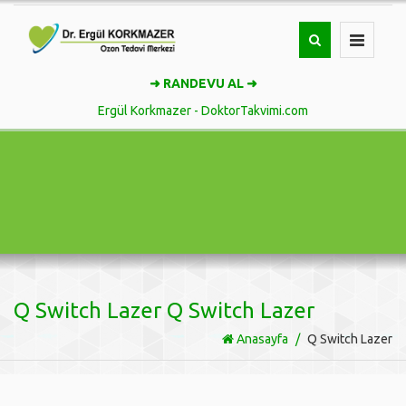
Toggle
navigatio
➜ RANDEVU AL ➜
Ergül Korkmazer - DoktorTakvimi.com
Q Switch Lazer Q Switch Lazer
Anasayfa
Q Switch Lazer